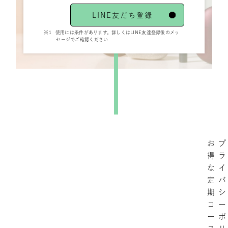
LINE友だち登録
※1
使用には条件があります。詳しくはLINE友達登録後のメッ
セージでご確認ください
お
プ
得
ラ
な
イ
定
バ
期
シ
コ
ー
ー
ポ