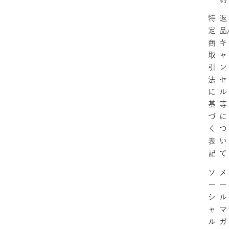
特
返
定
品
商
キ
取
ャ
引
ン
法
セ
に
ル
基
等
づ
に
く
つ
表
い
記
て
ソ
メ
ー
ー
シ
ル
ャ
マ
ル
ガ