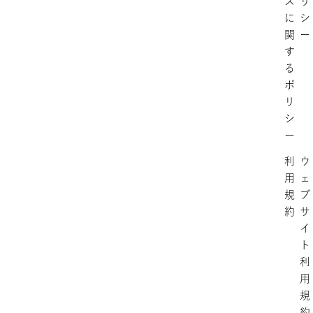
ス
リ
に
シ
関
ー
す
る
ポ
リ
シ
ー
利
ウ
用
ェ
規
ブ
約
サ
イ
ト
利
用
規
約