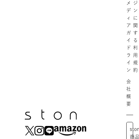
メ
ジ
デ
ン
ィ
に
ア
関
ガ
す
イ
る
ド
利
ラ
用
イ
規
ン
約
会
社
概
要
st
商