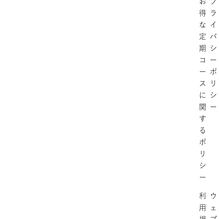
お
プ
得
ラ
な
イ
定
バ
期
シ
コ
ー
ー
ポ
ス
リ
に
シ
関
ー
す
る
ポ
リ
シ
ー
利
ウ
用
ェ