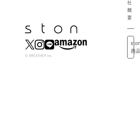
社
概
要
st
商
© BREATHER inc.