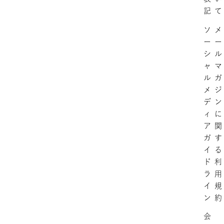
記
て
ソ
メ
ー
ー
シ
ル
ャ
マ
ル
ガ
メ
ジ
デ
ン
ィ
に
ア
関
ガ
す
イ
る
ド
利
ラ
用
イ
規
ン
約
会