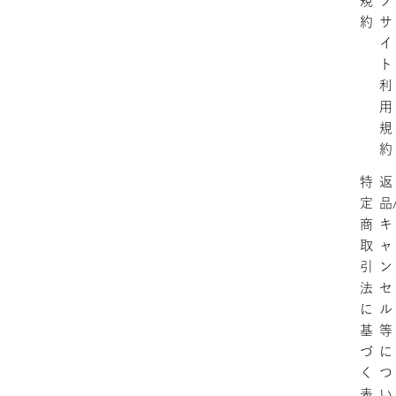
規
ブ
約
サ
イ
ト
利
用
規
約
特
返
定
品
商
キ
取
ャ
引
ン
法
セ
に
ル
基
等
づ
に
く
つ
表
い